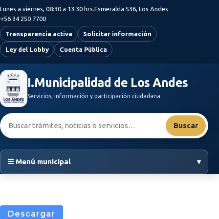
Saltar al contenido principal
Lunes a viernes, 08:30 a 13:30 hrs.
Esmeralda 536, Los Andes
+56 34 250 7700
Transparencia activa
Solicitar información
Ley del Lobby
Cuenta Pública
I.Municipalidad de Los Andes
Servicios, información y participación ciudadana
Buscar:
Buscar
☰ Menú municipal
▾
Descargar