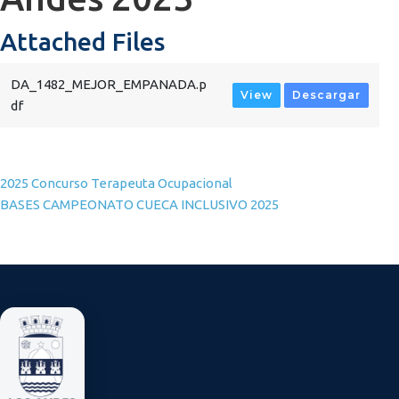
Attached Files
DA_1482_MEJOR_EMPANADA.p
View
Descargar
df
Navegación de entradas
2025 Concurso Terapeuta Ocupacional
BASES CAMPEONATO CUECA INCLUSIVO 2025