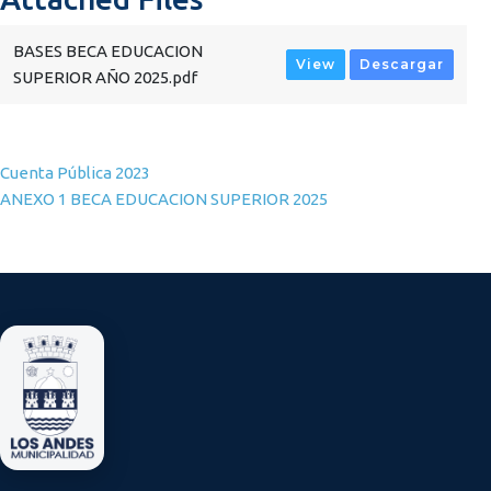
BASES BECA EDUCACION
View
Descargar
SUPERIOR AÑO 2025.pdf
Navegación de entradas
Cuenta Pública 2023
ANEXO 1 BECA EDUCACION SUPERIOR 2025