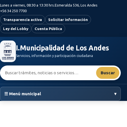
Saltar al contenido principal
Lunes a viernes, 08:30 a 13:30 hrs.
Esmeralda 536, Los Andes
+56 34 250 7700
Transparencia activa
Solicitar información
Ley del Lobby
Cuenta Pública
I.Municipalidad de Los Andes
Servicios, información y participación ciudadana
Buscar:
Buscar
☰ Menú municipal
▾