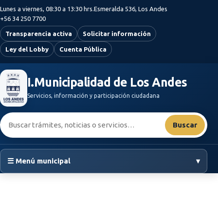
Saltar al contenido principal
Lunes a viernes, 08:30 a 13:30 hrs.
Esmeralda 536, Los Andes
+56 34 250 7700
Transparencia activa
Solicitar información
Ley del Lobby
Cuenta Pública
I.Municipalidad de Los Andes
Servicios, información y participación ciudadana
Buscar:
Buscar
☰ Menú municipal
▾