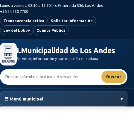
Saltar al contenido principal
Lunes a viernes, 08:30 a 13:30 hrs.
Esmeralda 536, Los Andes
+56 34 250 7700
Transparencia activa
Solicitar información
Ley del Lobby
Cuenta Pública
I.Municipalidad de Los Andes
Servicios, información y participación ciudadana
Buscar:
Buscar
☰ Menú municipal
▾