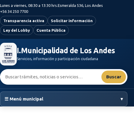
Saltar al contenido principal
Lunes a viernes, 08:30 a 13:30 hrs.
Esmeralda 536, Los Andes
+56 34 250 7700
Transparencia activa
Solicitar información
Ley del Lobby
Cuenta Pública
I.Municipalidad de Los Andes
Servicios, información y participación ciudadana
Buscar:
Buscar
☰ Menú municipal
▾