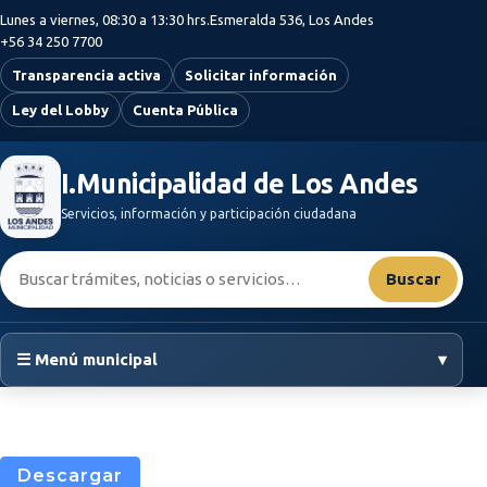
Saltar al contenido principal
Lunes a viernes, 08:30 a 13:30 hrs.
Esmeralda 536, Los Andes
+56 34 250 7700
Transparencia activa
Solicitar información
Ley del Lobby
Cuenta Pública
I.Municipalidad de Los Andes
Servicios, información y participación ciudadana
Buscar:
Buscar
☰ Menú municipal
▾
Descargar