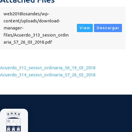
web2018losandes/wp-
content/uploads/download-
manager-
View
Descargar
files/Acuerdo_313_sesion_ordin
aria_57_26_03_2018.pdf
Navegación de entradas
Acuerdo_312_sesion_ordinaria_56_19_03_2018
Acuerdo_314_sesion_ordinaria_57_26_03_2018