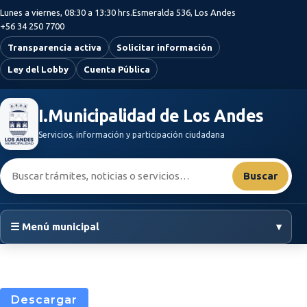
Saltar al contenido principal
Lunes a viernes, 08:30 a 13:30 hrs.
Esmeralda 536, Los Andes
+56 34 250 7700
Transparencia activa
Solicitar información
Ley del Lobby
Cuenta Pública
I.Municipalidad de Los Andes
Servicios, información y participación ciudadana
Buscar:
Buscar
☰ Menú municipal
▾
Descargar