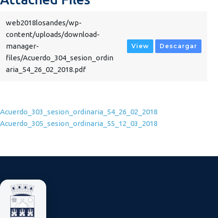
web2018losandes/wp-
content/uploads/download-
manager-
View
Descargar
files/Acuerdo_304_sesion_ordin
aria_54_26_02_2018.pdf
Navegación de entradas
Acuerdo_303_sesion_ordinaria_54_26_02_2018
Acuerdo_305_sesion_ordinaria_55_12_03_2018