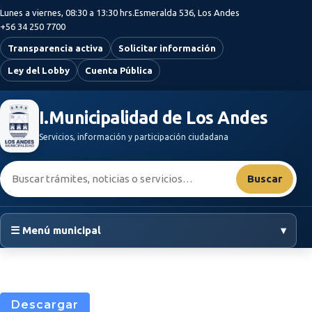
Saltar al contenido principal
Lunes a viernes, 08:30 a 13:30 hrs.
Esmeralda 536, Los Andes
+56 34 250 7700
Transparencia activa
Solicitar información
Ley del Lobby
Cuenta Pública
I.Municipalidad de Los Andes
Servicios, información y participación ciudadana
Buscar:
Buscar
☰ Menú municipal
▾
Descargar