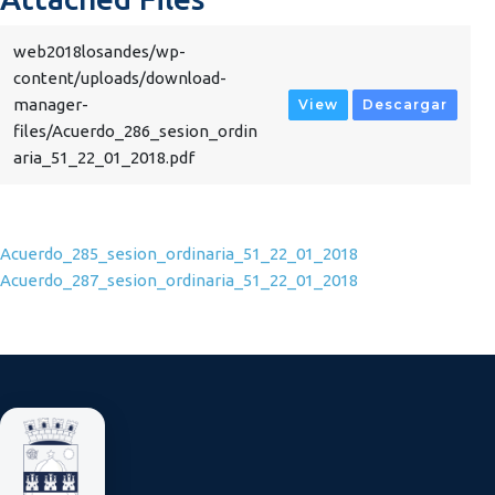
web2018losandes/wp-
content/uploads/download-
manager-
View
Descargar
files/Acuerdo_286_sesion_ordin
aria_51_22_01_2018.pdf
Navegación de entradas
Acuerdo_285_sesion_ordinaria_51_22_01_2018
Acuerdo_287_sesion_ordinaria_51_22_01_2018