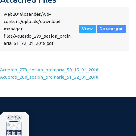
web2018losandes/wp-
content/uploads/download-
manager-
View
Descargar
files/Acuerdo_279_sesion_ordin
aria_51_22_01_2018.pdf
Navegación de entradas
Acuerdo_278_sesion_ordinaria_50_15_01_2018
Acuerdo_280_sesion_ordinaria_51_22_01_2018