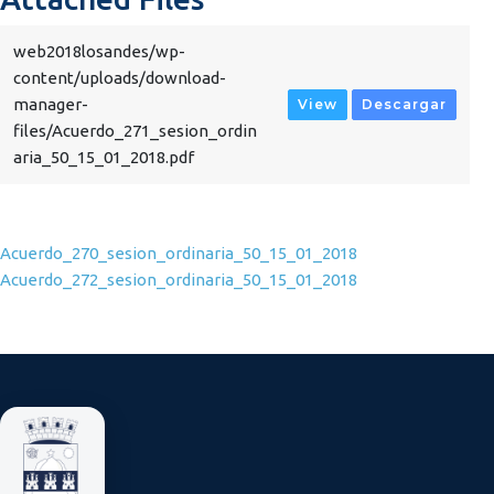
web2018losandes/wp-
content/uploads/download-
manager-
View
Descargar
files/Acuerdo_271_sesion_ordin
aria_50_15_01_2018.pdf
Navegación de entradas
Acuerdo_270_sesion_ordinaria_50_15_01_2018
Acuerdo_272_sesion_ordinaria_50_15_01_2018