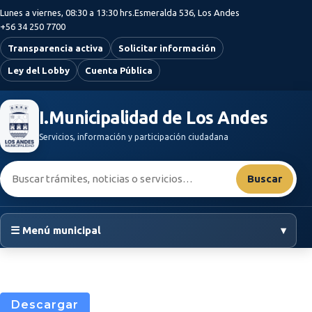
Saltar al contenido principal
Lunes a viernes, 08:30 a 13:30 hrs.
Esmeralda 536, Los Andes
+56 34 250 7700
Transparencia activa
Solicitar información
Ley del Lobby
Cuenta Pública
I.Municipalidad de Los Andes
Servicios, información y participación ciudadana
Buscar:
Buscar
☰ Menú municipal
▾
Descargar