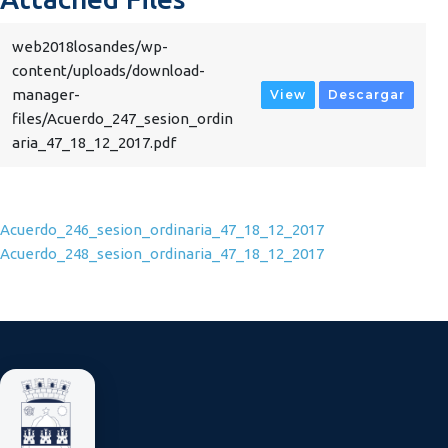
web2018losandes/wp-
content/uploads/download-
manager-
View
Descargar
files/Acuerdo_247_sesion_ordin
aria_47_18_12_2017.pdf
Navegación de entradas
Acuerdo_246_sesion_ordinaria_47_18_12_2017
Acuerdo_248_sesion_ordinaria_47_18_12_2017