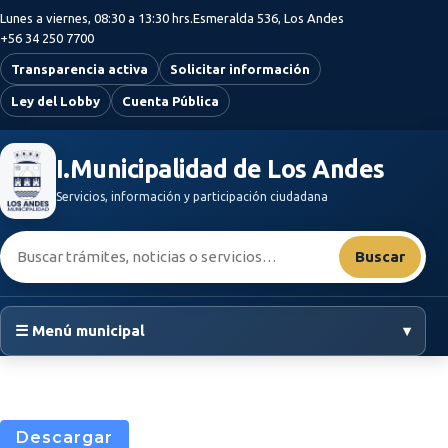
Saltar al contenido principal
Lunes a viernes, 08:30 a 13:30 hrs.
Esmeralda 536, Los Andes
+56 34 250 7700
Transparencia activa
Solicitar información
Ley del Lobby
Cuenta Pública
I.Municipalidad de Los Andes
Servicios, información y participación ciudadana
Buscar:
Buscar
☰ Menú municipal
▾
Descargar