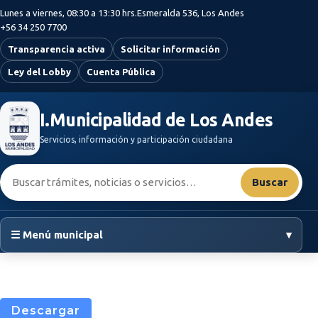
Saltar al contenido principal
Lunes a viernes, 08:30 a 13:30 hrs.
Esmeralda 536, Los Andes
+56 34 250 7700
Transparencia activa
Solicitar información
Ley del Lobby
Cuenta Pública
I.Municipalidad de Los Andes
Servicios, información y participación ciudadana
Buscar:
Buscar
☰ Menú municipal
▾
Descargar