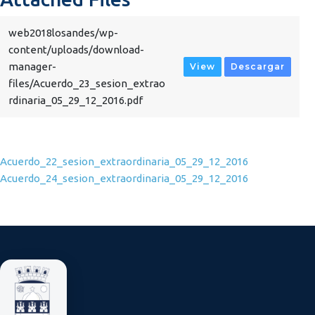
web2018losandes/wp-
content/uploads/download-
manager-
View
Descargar
files/Acuerdo_23_sesion_extrao
rdinaria_05_29_12_2016.pdf
Navegación de entradas
Acuerdo_22_sesion_extraordinaria_05_29_12_2016
Acuerdo_24_sesion_extraordinaria_05_29_12_2016