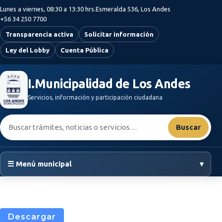
Saltar al contenido principal
Lunes a viernes, 08:30 a 13:30 hrs.
Esmeralda 536, Los Andes
+56 34 250 7700
Transparencia activa
Solicitar información
Ley del Lobby
Cuenta Pública
I.Municipalidad de Los Andes
Servicios, información y participación ciudadana
Buscar:
Buscar
☰ Menú municipal
▾
Descargar