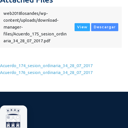
web2018losandes/wp-
content/uploads/download-
manager-
View
Descargar
files/Acuerdo_175_sesion_ordin
aria_34_28_07_2017.pdf
Navegación de entradas
Acuerdo_174_sesion_ordinaria_34_28_07_2017
Acuerdo_176_sesion_ordinaria_34_28_07_2017