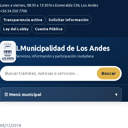
Saltar al contenido principal
Lunes a viernes, 08:30 a 13:30 hrs.
Esmeralda 536, Los Andes
+56 34 250 7700
Transparencia activa
Solicitar información
Ley del Lobby
Cuenta Pública
I.Municipalidad de Los Andes
Servicios, información y participación ciudadana
Buscar:
Buscar
☰ Menú municipal
▾
06/12/2018