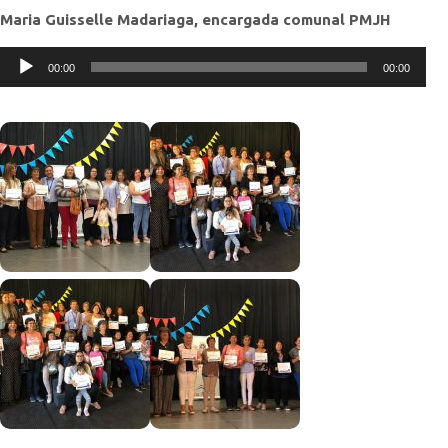
Maria Guisselle Madariaga, encargada comunal PMJH
Reproductor
00:00
00:00
de
audio