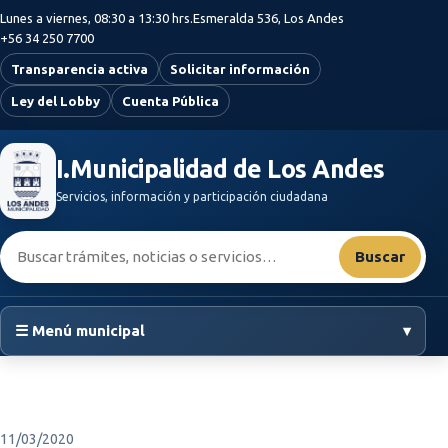
Saltar al contenido principal
Lunes a viernes, 08:30 a 13:30 hrs.
Esmeralda 536, Los Andes
+56 34 250 7700
Transparencia activa
Solicitar información
Ley del Lobby
Cuenta Pública
I.Municipalidad de Los Andes
Servicios, información y participación ciudadana
Buscar:
Buscar
☰ Menú municipal
▾
11/03/2020