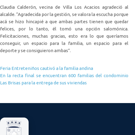
Claudia Calderón, vecina de Villa Los Acacios agradeció al
alcalde. “Agradecida por la gestión, se valora la escucha porque
acá se hizo hincapié a que ambas partes tienen que quedar
felices, por lo tanto, él tomó una opción salomónica.
Felicitaciones, muchas gracias, esto era lo que queríamos
conseguir, un espacio para la familia, un espacio para el
deporte y se consiguieron ambas”.
Navegación de entradas
Feria Entreteniños cautivó a la familia andina
En la recta final se encuentran 600 familias del condominio
Las Brisas para la entrega de sus viviendas