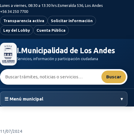
Saltar al contenido principal
Lunes a viernes, 08:30 a 13:30 hrs.
Esmeralda 536, Los Andes
+56 34 250 7700
Transparencia activa
Solicitar información
Ley del Lobby
Cuenta Pública
I.Municipalidad de Los Andes
Servicios, información y participación ciudadana
Buscar:
Buscar
☰ Menú municipal
▾
11/07/2024