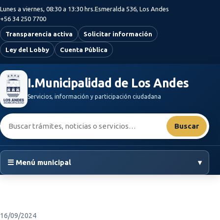
Saltar al contenido principal
Lunes a viernes, 08:30 a 13:30 hrs.
Esmeralda 536, Los Andes
+56 34 250 7700
Transparencia activa
Solicitar información
Ley del Lobby
Cuenta Pública
I.Municipalidad de Los Andes
Servicios, información y participación ciudadana
Buscar:
Buscar
☰ Menú municipal
▾
16/09/2024