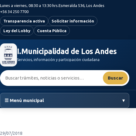
Saltar al contenido principal
Lunes a viernes, 08:30 a 13:30 hrs.
Esmeralda 536, Los Andes
+56 34 250 7700
Transparencia activa
Solicitar información
Ley del Lobby
Cuenta Pública
I.Municipalidad de Los Andes
Servicios, información y participación ciudadana
Buscar:
Buscar
☰ Menú municipal
▾
29/07/2018