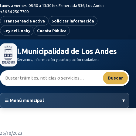
Saltar al contenido principal
Lunes a viernes, 08:30 a 13:30 hrs.
Esmeralda 536, Los Andes
+56 34 250 7700
Transparencia activa
Solicitar información
Ley del Lobby
Cuenta Pública
I.Municipalidad de Los Andes
Servicios, información y participación ciudadana
Buscar:
Buscar
☰ Menú municipal
▾
25/10/2023