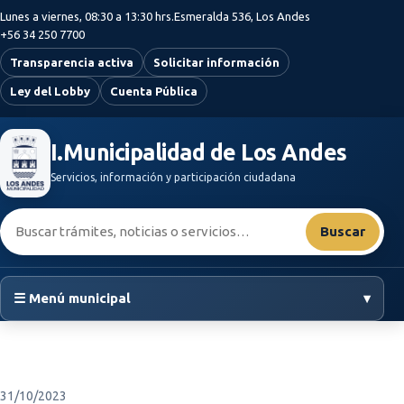
Saltar al contenido principal
Lunes a viernes, 08:30 a 13:30 hrs.
Esmeralda 536, Los Andes
+56 34 250 7700
Transparencia activa
Solicitar información
Ley del Lobby
Cuenta Pública
I.Municipalidad de Los Andes
Servicios, información y participación ciudadana
Buscar:
Buscar
☰ Menú municipal
▾
31/10/2023