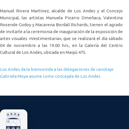
Manuel Rivera Martínez, alcalde de Los Andes y el Concejo
Municipal, las artistas Manuela Pizarro Omeñaca, Valentina
Rosende Godoy y Macarena Bordalí Richards, tienen el agrado
de invitarle a la ceremonia de inauguración de la exposición de
artes visuales «Vestimentaria», que se realizará el día sábado
04 de noviembre a las 19.00 hrs., en la Galería del Centro
Cultural de Los Andes, ubicada en Maipú 475.
Navegación de entradas
Los Andes da la bienvenida a las delegaciones de canotaje
Gabriela Moya asume como concejala de Los Andes