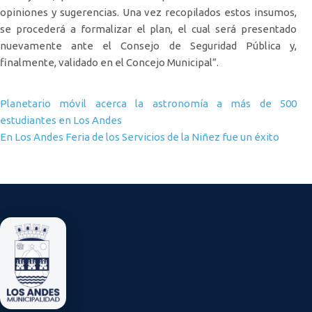
opiniones y sugerencias. Una vez recopilados estos insumos,
se procederá a formalizar el plan, el cual será presentado
nuevamente ante el Consejo de Seguridad Pública y,
finalmente, validado en el Concejo Municipal”.
Navegación de entradas
Planetario móvil acerca la astronomía a más de 500
estudiantes en Los Andes
En Los Andes Feria de los Servicios de la Niñez fue un éxito