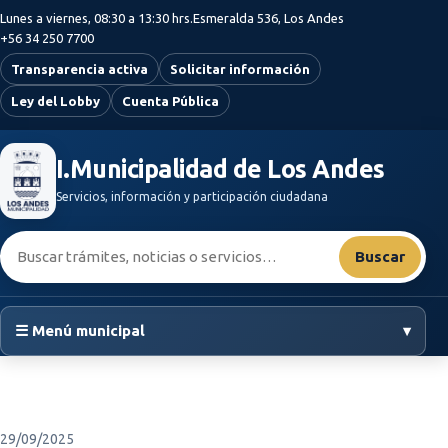
Saltar al contenido principal
Lunes a viernes, 08:30 a 13:30 hrs.
Esmeralda 536, Los Andes
+56 34 250 7700
Transparencia activa
Solicitar información
Ley del Lobby
Cuenta Pública
I.Municipalidad de Los Andes
Servicios, información y participación ciudadana
Buscar:
Buscar
☰ Menú municipal
▾
29/09/2025