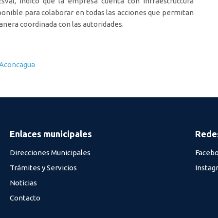
sval, indicó que la empresa cuenta con infraestructura
isponible para colaborar en todas las acciones que permitan
manera coordinada con las autoridades.
o Aconcagua
Enlaces municipales
Redes
Direcciones Municipales
Faceb
Trámites y Servicios
Instag
Noticias
Contacto