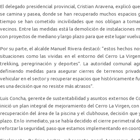
El delegado presidencial provincial, Cristian Aravena, explicó qu
se camina y pasea, donde se han recuperado muchos espacios gr
tiempo se han cometido incivilidades que nos obligan a tomar
vecinos. Entre las medidas está la demolición de instalaciones ma
con proyectos de mediano y largo plazo para que este lugar vuelva
Por su parte, el alcalde Manuel Rivera destacó: “estos hechos 
situaciones como las vividas en el entorno del Cerro La Virgen,
trekking, peregrinación y deportes”. La autoridad comunal agr
definiendo medidas para asegurar cierres de terrenos privado
vehicular en el sector y recuperar espacios que históricamente fu
es una decisión que no resiste más atrasos”.
Luis Concha, gerente de sustentabilidad y asuntos externos de Co
inició un plan integral de mejoramiento del Cerro La Virgen, co
recuperación del área de la piscina y el clubhouse, decisión qu
plazo. En lo inmediato, ya se había decidido el cierre perimetral 
reforzar la seguridad, paso que estamos implementando en coordin