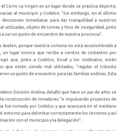
e el Cerro La Virgen es un lugar donde se practica deporte,
acias al municipio y Codelco. “Sin embargo, en el último
 decisiones inmediatas para dar tranquilidad a nuestros
l utilizadas, objeto de tomas y foco de inseguridad, junto
 a ser un punto de encuentro de nuestra provincia”.
nos duelen, porque nuestra comuna no está acostumbrada a
 un lugar icónico que recibe a cientos de visitantes por
egó que, junto a Codelco, Esval y los sindicatos, están
s que están siendo mal utilizados, “regular el tránsito
eron un punto de encuentro para las familias andinas. Esta
delco División Andina, detalló que hace un par de años se
n la construcción de miradores “e impulsando proyectos de
e ya fue tomada por Codelco y que avanzará en el mediano
del entorno para delimitar correctamente los terrenos y así
ación con el municipio y la delegación”.