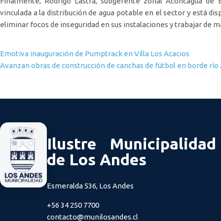
Finalmente, Rodrigo Lastra, subgerente zonal Aconcagua de E
vinculada a la distribución de agua potable en el sector y está d
eliminar focos de inseguridad en sus instalaciones y trabajar de 
Navegación de entradas
Emotiva inauguración de Pumptrack en Villa Los Acacios
Avanzan obras de construcción de canchas de fútbol en borde rí
Ilustre Municipalidad
de Los Andes
Esmeralda 536, Los Andes
+56 34 250 7700
contacto@munilosandes.cl