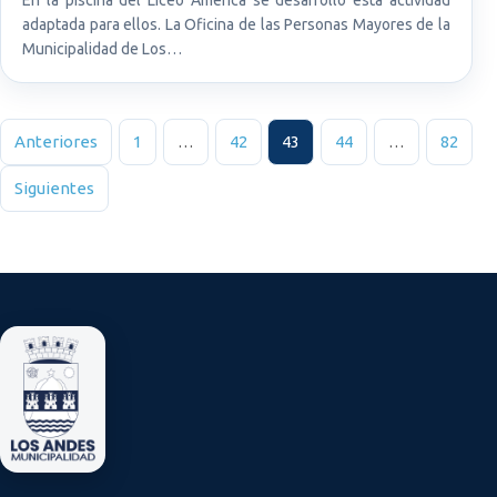
adaptada para ellos. La Oficina de las Personas Mayores de la
Municipalidad de Los…
Paginación de entradas
Anteriores
1
…
42
43
44
…
82
Siguientes