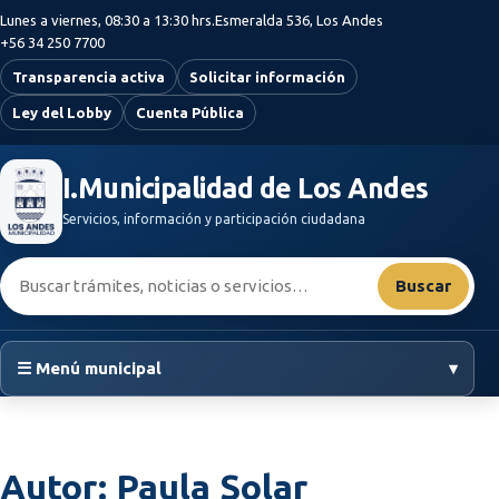
Saltar al contenido principal
Lunes a viernes, 08:30 a 13:30 hrs.
Esmeralda 536, Los Andes
+56 34 250 7700
Transparencia activa
Solicitar información
Ley del Lobby
Cuenta Pública
I.Municipalidad de Los Andes
Servicios, información y participación ciudadana
Buscar:
Buscar
☰ Menú municipal
▾
Autor:
Paula Solar