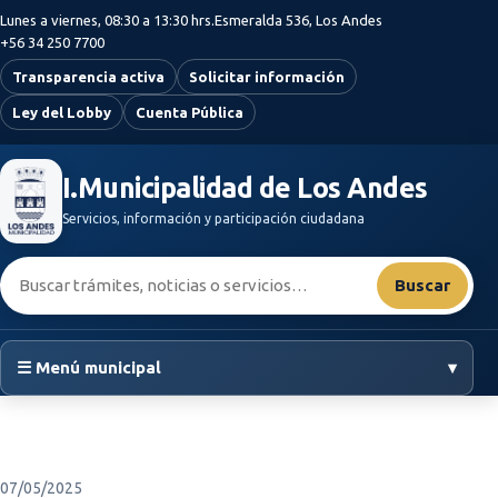
Saltar al contenido principal
Lunes a viernes, 08:30 a 13:30 hrs.
Esmeralda 536, Los Andes
+56 34 250 7700
Transparencia activa
Solicitar información
Ley del Lobby
Cuenta Pública
I.Municipalidad de Los Andes
Servicios, información y participación ciudadana
Buscar:
Buscar
☰ Menú municipal
▾
07/05/2025