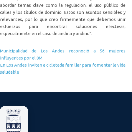
abordar temas clave como la regulación, el uso público de
calles y los títulos de dominio. Estos son asuntos sensibles y
relevantes, por lo que creo firmemente que debemos unir
esfuerzos para encontrar soluciones efectivas,
especialmente en el caso de andina y andino”.
Navegación de entradas
Municipalidad de Los Andes reconoció a 56 mujeres
influyentes por el 8M
En Los Andes invitan a cicletada familiar para fomentar la vida
saludable