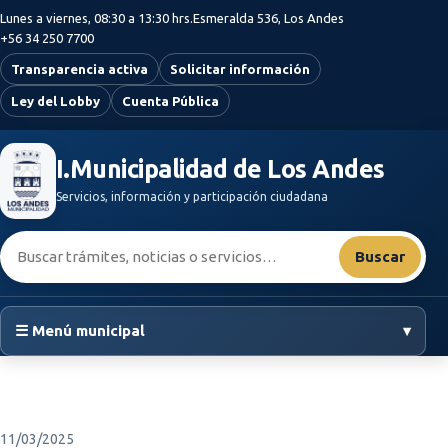
Saltar al contenido principal
Lunes a viernes, 08:30 a 13:30 hrs.
Esmeralda 536, Los Andes
+56 34 250 7700
Transparencia activa
Solicitar información
Ley del Lobby
Cuenta Pública
I.Municipalidad de Los Andes
Servicios, información y participación ciudadana
Buscar:
Buscar
☰ Menú municipal
▾
11/03/2025