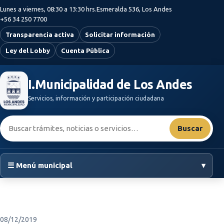
Saltar al contenido principal
Lunes a viernes, 08:30 a 13:30 hrs.
Esmeralda 536, Los Andes
+56 34 250 7700
Transparencia activa
Solicitar información
Ley del Lobby
Cuenta Pública
I.Municipalidad de Los Andes
Servicios, información y participación ciudadana
Buscar:
Buscar
☰ Menú municipal
▾
08/12/2019