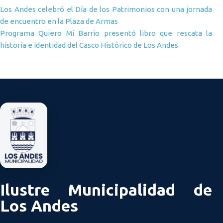
Navegación de entradas
Los Andes celebró el Día de los Patrimonios con una jornada
de encuentro en la Plaza de Armas
Programa Quiero Mi Barrio presentó libro que rescata la
historia e identidad del Casco Histórico de Los Andes
Ilustre Municipalidad de
Los Andes