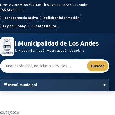
Saltar al contenido principal
Lunes a viernes, 08:30 a 13:30 hrs.
Esmeralda 536, Los Andes
+56 34 250 7700
Transparencia activa
Solicitar información
Ley del Lobby
Cuenta Pública
I.Municipalidad de Los Andes
Servicios, información y participación ciudadana
Buscar:
Buscar
☰ Menú municipal
▾
02/06/2026