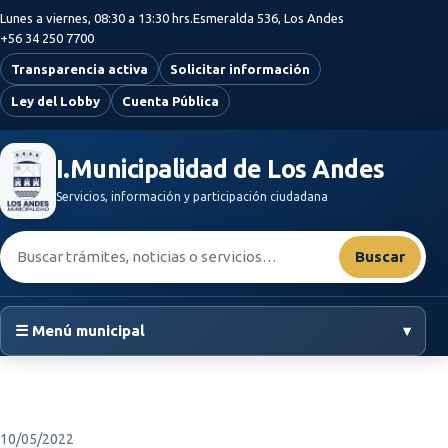
Saltar al contenido principal
Lunes a viernes, 08:30 a 13:30 hrs.
Esmeralda 536, Los Andes
+56 34 250 7700
Transparencia activa
Solicitar información
Ley del Lobby
Cuenta Pública
I.Municipalidad de Los Andes
Servicios, información y participación ciudadana
Buscar:
Buscar
☰ Menú municipal
▾
10/05/2022