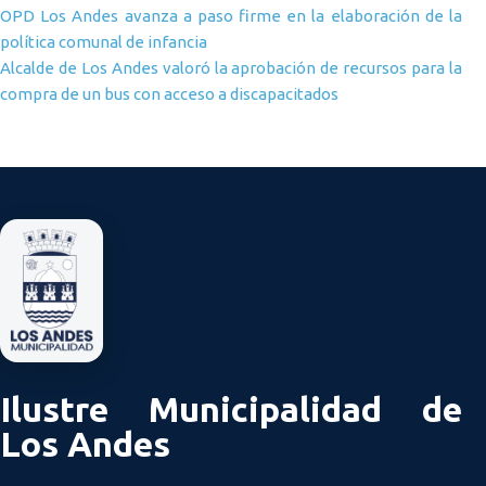
Navegación de entradas
OPD Los Andes avanza a paso firme en la elaboración de la
política comunal de infancia
Alcalde de Los Andes valoró la aprobación de recursos para la
compra de un bus con acceso a discapacitados
Ilustre Municipalidad de
Los Andes