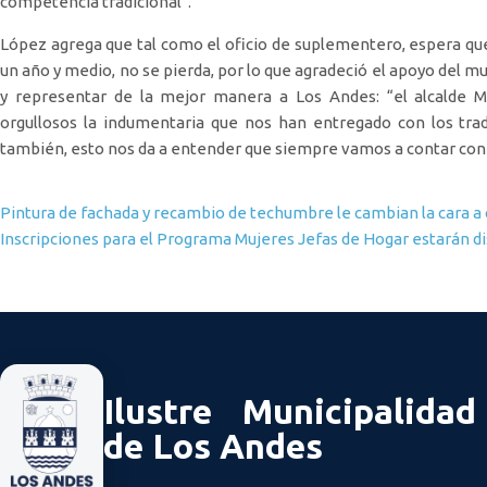
competencia tradicional”.
López agrega que tal como el oficio de suplementero, espera que
un año y medio, no se pierda, por lo que agradeció el apoyo del 
y representar de la mejor manera a Los Andes: “el alcalde 
orgullosos la indumentaria que nos han entregado con los tra
también, esto nos da a entender que siempre vamos a contar con e
Navegación de entradas
Pintura de fachada y recambio de techumbre le cambian la cara a
Inscripciones para el Programa Mujeres Jefas de Hogar estarán d
Ilustre Municipalidad
de Los Andes