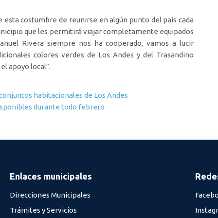
 esta costumbre de reunirse en algún punto del país cada
municipio que les permitirá viajar completamente equipados
Manuel Rivera siempre nos ha cooperado, vamos a lucir
dicionales colores verdes de Los Andes y del Trasandino
l apoyo local”.
 conjuntos habitacionales de Los Andes
isponibles durante todo febrero
Enlaces municipales
Redes
Direcciones Municipales
Faceb
Trámites y Servicios
Instag