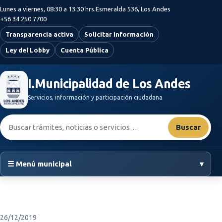
Saltar al contenido principal
Lunes a viernes, 08:30 a 13:30 hrs.
Esmeralda 536, Los Andes
+56 34 250 7700
Transparencia activa
Solicitar información
Ley del Lobby
Cuenta Pública
I.Municipalidad de Los Andes
Servicios, información y participación ciudadana
Buscar:
Buscar
☰ Menú municipal
▾
26/12/2019