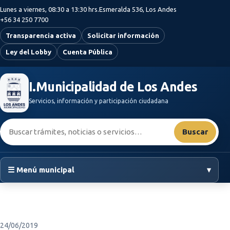
Saltar al contenido principal
Lunes a viernes, 08:30 a 13:30 hrs.
Esmeralda 536, Los Andes
+56 34 250 7700
Transparencia activa
Solicitar información
Ley del Lobby
Cuenta Pública
I.Municipalidad de Los Andes
Servicios, información y participación ciudadana
Buscar:
Buscar
☰ Menú municipal
▾
24/06/2019