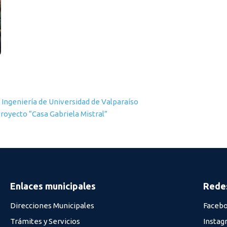
 Ingeniería de Universidad de Valparaíso
royecto “Casa Gabriela Mistral”
Enlaces municipales
Redes
Direcciones Municipales
Faceb
Trámites y Servicios
Instag