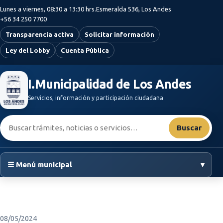
Saltar al contenido principal
Lunes a viernes, 08:30 a 13:30 hrs.
Esmeralda 536, Los Andes
+56 34 250 7700
Transparencia activa
Solicitar información
Ley del Lobby
Cuenta Pública
I.Municipalidad de Los Andes
Servicios, información y participación ciudadana
Buscar:
Buscar
☰ Menú municipal
▾
08/05/2024