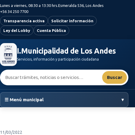
Saltar al contenido principal
Lunes a viernes, 08:30 a 13:30 hrs.
Esmeralda 536, Los Andes
+56 34 250 7700
Transparencia activa
Solicitar información
Ley del Lobby
Cuenta Pública
I.Municipalidad de Los Andes
Servicios, información y participación ciudadana
Buscar:
Buscar
☰ Menú municipal
▾
11/03/2022