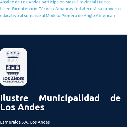
Navegación de entradas
Alcalde de Los Andes participa en Mesa Provincial Hídrica
Liceo Bicentenario Técnico Amancay fortalecerá su proyecto
educativo al sumarse al Modelo Pionero de Anglo American
Ilustre Municipalidad de
Los Andes
Esmeralda 536, Los Andes