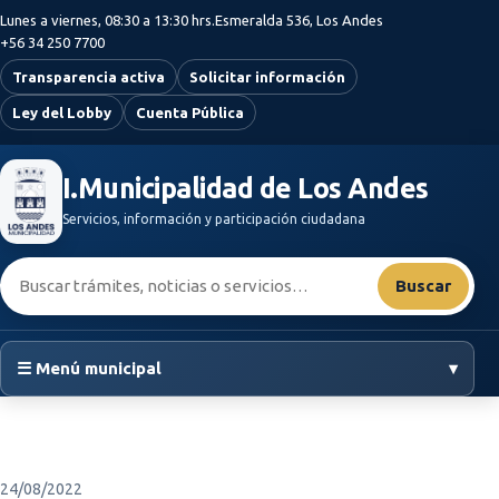
Saltar al contenido principal
Lunes a viernes, 08:30 a 13:30 hrs.
Esmeralda 536, Los Andes
+56 34 250 7700
Transparencia activa
Solicitar información
Ley del Lobby
Cuenta Pública
I.Municipalidad de Los Andes
Servicios, información y participación ciudadana
Buscar:
Buscar
☰ Menú municipal
▾
24/08/2022