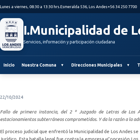
Saltar al contenido principal
Lunes a viernes, 08:30 a 13:30 hrs.
Esmeralda 536, Los Andes
+56 34 250 7700
I.Municipalidad de 
Servicios, información y participación ciudadana
Inicio
Nuestra Comuna
Direcciones Municipales
T
22/10/2024
Fallo de primera instancia, del 2 º Juzgado de Letras de Los An
estacionamientos subterráneos comprometidos.
Y da la razón a la a
El proceso judicial que enfrentó la Municipalidad de Los Andes s
Jurídico. Esta batalla legal fue contra la empresa «Concesión Los