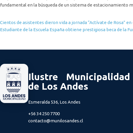
fundamental en la búsqueda de un sistema de estacionamiento más
Navegación de entradas
Cientos de asistentes dieron vida a jornada “Actívate de Rosa” en
Estudiante de la Escuela España obtiene prestigiosa beca de la Fu
Ilustre Municipalidad
de Los Andes
Esmeralda 536, Los Andes
+56 34 250 7700
contacto@munilosandes.cl