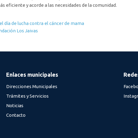
 eficiente y acorde a las necesidades de la comunidad.
 el día de lucha contra el cáncer de mama
ndación Los Jaivas
Enlaces municipales
Redes
Direcciones Municipales
Faceb
Trámites y Servicios
Instag
Noticias
Contacto