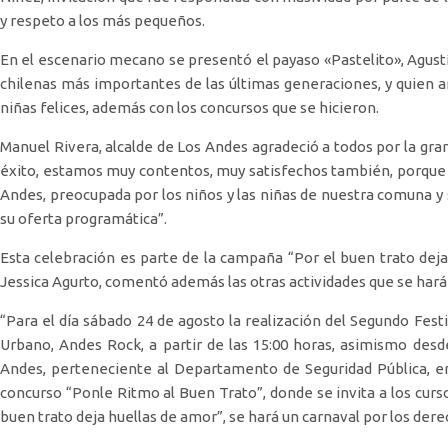
y respeto a los más pequeños.
En el escenario mecano se presentó el payaso «Pastelito», Agustí
chilenas más importantes de las últimas generaciones, y quien a
niñas felices, además con los concursos que se hicieron.
Manuel Rivera, alcalde de Los Andes agradeció a todos por la gran 
éxito, estamos muy contentos, muy satisfechos también, porque 
Andes, preocupada por los niños y las niñas de nuestra comuna y 
su oferta programática”.
Esta celebración es parte de la campaña “Por el buen trato deja 
Jessica Agurto, comentó además las otras actividades que se hará
“Para el día sábado 24 de agosto la realización del Segundo Fest
Urbano, Andes Rock, a partir de las 15:00 horas, asimismo des
Andes, perteneciente al Departamento de Seguridad Pública, en
concurso “Ponle Ritmo al Buen Trato”, donde se invita a los cursos
buen trato deja huellas de amor”, se hará un carnaval por los dere