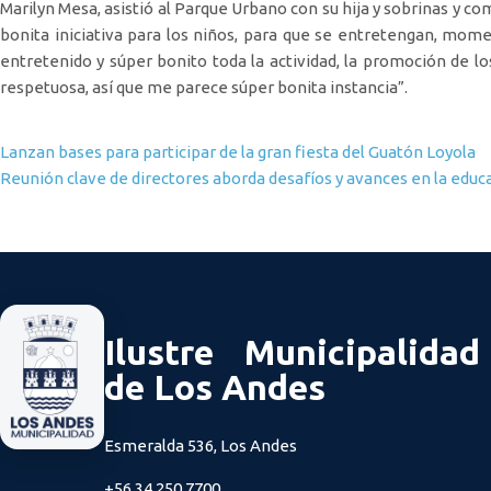
Marilyn Mesa, asistió al Parque Urbano con su hija y sobrinas y 
bonita iniciativa para los niños, para que se entretengan, mome
entretenido y súper bonito toda la actividad, la promoción de lo
respetuosa, así que me parece súper bonita instancia”.
Navegación de entradas
Lanzan bases para participar de la gran fiesta del Guatón Loyola
Reunión clave de directores aborda desafíos y avances en la educ
Ilustre Municipalidad
de Los Andes
Esmeralda 536, Los Andes
+56 34 250 7700