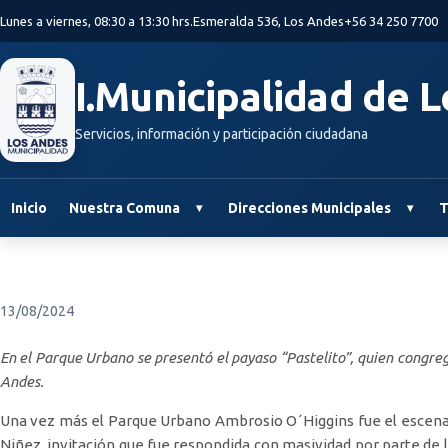
Saltar al contenido principal
Lunes a viernes, 08:30 a 13:30 hrs.
Esmeralda 536, Los Andes
+56 34 250 7700
I.Municipalidad de 
Servicios, información y participación ciudadana
Inicio
Nuestra Comuna
Direcciones Municipales
T
13/08/2024
En el Parque Urbano se presentó el payaso “Pastelito”, quien congregó
Andes.
Una vez más el Parque Urbano Ambrosio O´Higgins fue el escenari
Niñez, invitación que fue respondida con masividad por parte de l