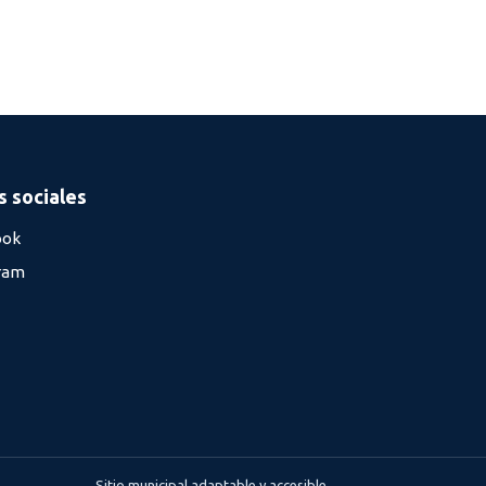
 sociales
ook
ram
Sitio municipal adaptable y accesible.