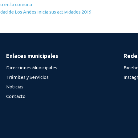
ico en la comuna
ad de Los Andes inicia sus actividades 2019
Enlaces municipales
Redes
Direcciones Municipales
Faceb
Trámites y Servicios
Instag
Noticias
Contacto