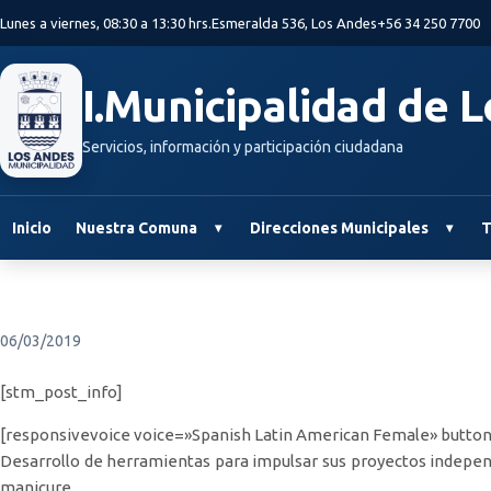
Saltar al contenido principal
Lunes a viernes, 08:30 a 13:30 hrs.
Esmeralda 536, Los Andes
+56 34 250 7700
I.Municipalidad de 
Servicios, información y participación ciudadana
Inicio
Nuestra Comuna
Direcciones Municipales
T
06/03/2019
[stm_post_info]
[responsivevoice voice=»Spanish Latin American Female» button
Desarrollo de herramientas para impulsar sus proyectos independ
manicure