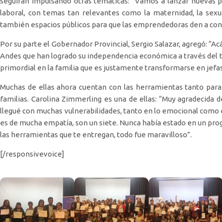
seguirán impulsando otras temáticas: “Vamos a lanzar nuevas p
laboral, con temas tan relevantes como la maternidad, la sexu
también espacios públicos para que las emprendedoras den a con
Por su parte el Gobernador Provincial, Sergio Salazar, agregó: “
Andes que han logrado su independencia económica a través del
primordial en la familia que es justamente transformarse en jefas
Muchas de ellas ahora cuentan con las herramientas tanto para
familias. Carolina Zimmerling es una de ellas: “Muy agradecida 
llegué con muchas vulnerabilidades, tanto en lo emocional como 
es de mucha empatía, son un siete. Nunca había estado en un prog
las herramientas que te entregan, todo fue maravilloso”.
[/responsivevoice]