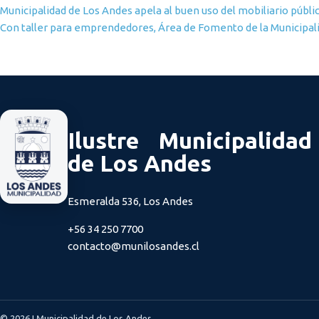
Navegación de entradas
Municipalidad de Los Andes apela al buen uso del mobiliario públ
Con taller para emprendedores, Área de Fomento de la Municipalid
Ilustre Municipalidad
de Los Andes
Esmeralda 536, Los Andes
+56 34 250 7700
contacto@munilosandes.cl
© 2026 I.Municipalidad de Los Andes.