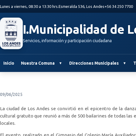
Saltar al contenido principal
Lunes a viernes, 08:30 a 13:30 hrs.
Esmeralda 536, Los Andes
+56 34 250 7700
I.Municipalidad de 
Servicios, información y participación ciudadana
Inicio
Nuestra Comuna
Direcciones Municipales
T
09/06/2025
La ciudad de Los Andes se convirtió en el epicentro de la danz
cultural gratuito que reunió a más de 500 bailarines de todas las e
locales.
El evento, realizado en el Gimnasio del Colegio María Auxiliadora