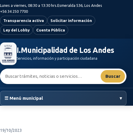
Saltar al contenido principal
Lunes a viernes, 08:30 a 13:30 hrs.
Esmeralda 536, Los Andes
+56 34 250 7700
Transparencia activa
Solicitar información
Ley del Lobby
Cuenta Pública
I.Municipalidad de Los Andes
Servicios, información y participación ciudadana
Buscar:
Buscar
☰ Menú municipal
▾
19/10/2023