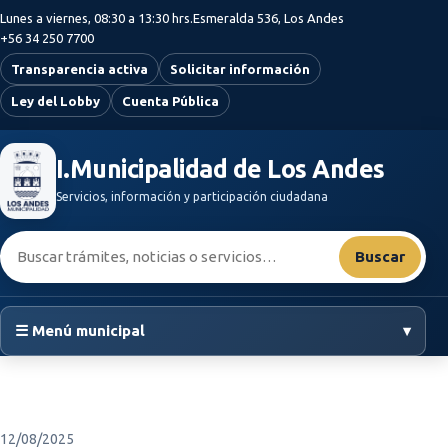
Saltar al contenido principal
Lunes a viernes, 08:30 a 13:30 hrs.
Esmeralda 536, Los Andes
+56 34 250 7700
Transparencia activa
Solicitar información
Ley del Lobby
Cuenta Pública
I.Municipalidad de Los Andes
Servicios, información y participación ciudadana
Buscar:
Buscar
☰ Menú municipal
▾
12/08/2025