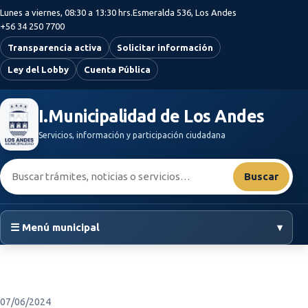
Saltar al contenido principal
Lunes a viernes, 08:30 a 13:30 hrs.
Esmeralda 536, Los Andes
+56 34 250 7700
Transparencia activa
Solicitar información
Ley del Lobby
Cuenta Pública
I.Municipalidad de Los Andes
Servicios, información y participación ciudadana
Buscar:
Buscar
☰ Menú municipal
▾
07/06/2024