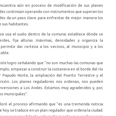
encuentra aún en proceso de modificación de sus planes
dades continúan operando con instrumentos que superan los
ndes da un paso clave para enfrentar de mejor manera los
e sus habitantes.
se usa el suelo dentro de la comuna: establece dónde se
erdes, fija alturas máximas, densidades y organiza la
 permite dar certeza a los vecinos, al municipio y a los
table.
e este logro señalando que “no son muchas las comunas que
jemplo, empezar a construir la costanera en el borde del río
or Papudo Norte, la ampliación del Puerto Terrestre y el
rsión. Los planes reguladores nos ordenan, nos pueden
inversiones a Los Andes. Estamos muy agradecidos y, por,
os municipales”.
loró el proceso afirmando que “es una tremenda noticia
 hoy se traduce en un plan regulador que ordena la ciudad.