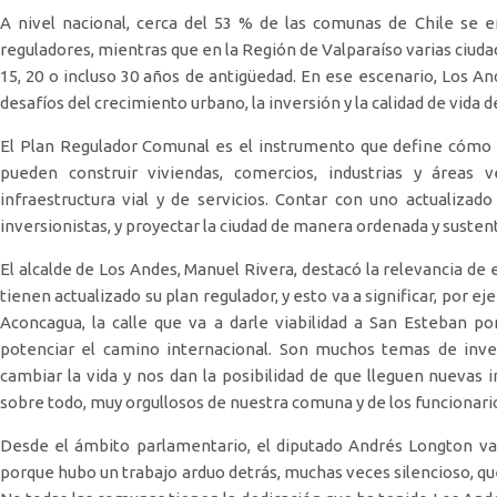
A nivel nacional, cerca del 53 % de las comunas de Chile se 
reguladores, mientras que en la Región de Valparaíso varias ciu
15, 20 o incluso 30 años de antigüedad. En ese escenario, Los A
desafíos del crecimiento urbano, la inversión y la calidad de vida d
El Plan Regulador Comunal es el instrumento que define cómo 
pueden construir viviendas, comercios, industrias y áreas v
infraestructura vial y de servicios. Contar con uno actualizado
inversionistas, y proyectar la ciudad de manera ordenada y susten
El alcalde de Los Andes, Manuel Rivera, destacó la relevancia d
tienen actualizado su plan regulador, y esto va a significar, por e
Aconcagua, la calle que va a darle viabilidad a San Esteban p
potenciar el camino internacional. Son muchos temas de inve
cambiar la vida y nos dan la posibilidad de que lleguen nuevas 
sobre todo, muy orgullosos de nuestra comuna y de los funcionari
Desde el ámbito parlamentario, el diputado Andrés Longton va
porque hubo un trabajo arduo detrás, muchas veces silencioso, que