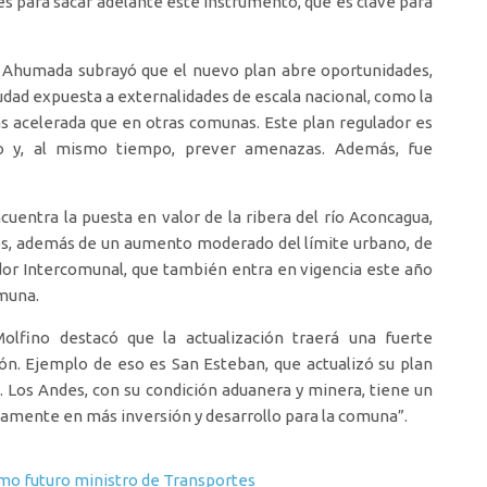
s para sacar adelante este instrumento, que es clave para
io Ahumada subrayó que el nuevo plan abre oportunidades,
udad expuesta a externalidades de escala nacional, como la
ás acelerada que en otras comunas. Este plan regulador es
nto y, al mismo tiempo, prever amenazas. Además, fue
entra la puesta en valor de la ribera del río Aconcagua,
dos, además de un aumento moderado del límite urbano, de
dor Intercomunal, que también entra en vigencia este año
omuna.
olfino destacó que la actualización traerá una fuerte
ón. Ejemplo de eso es San Esteban, que actualizó su plan
 Los Andes, con su condición aduanera y minera, tiene un
ctamente en más inversión y desarrollo para la comuna”.
omo futuro ministro de Transportes