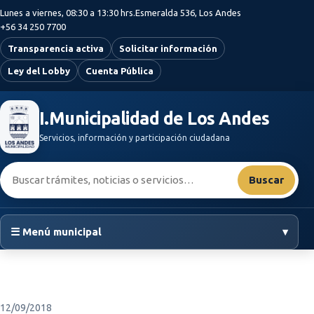
Saltar al contenido principal
Lunes a viernes, 08:30 a 13:30 hrs.
Esmeralda 536, Los Andes
+56 34 250 7700
Transparencia activa
Solicitar información
Ley del Lobby
Cuenta Pública
I.Municipalidad de Los Andes
Servicios, información y participación ciudadana
Buscar:
Buscar
☰ Menú municipal
▾
12/09/2018