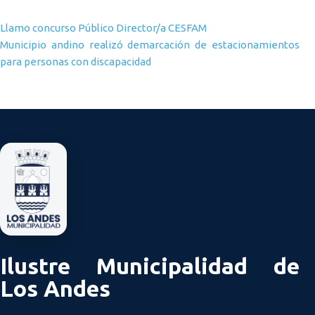
Navegación de entradas
Llamo concurso Público Director/a CESFAM
Municipio andino realizó demarcación de estacionamientos
para personas con discapacidad
Ilustre Municipalidad de
Los Andes