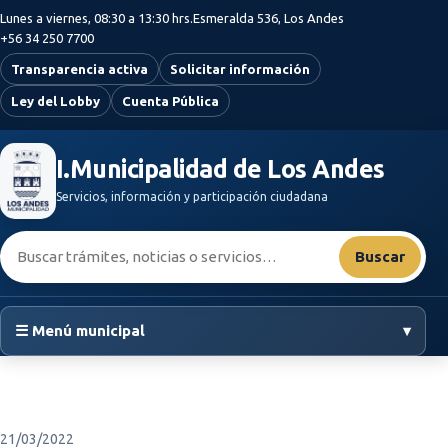
Saltar al contenido principal
Lunes a viernes, 08:30 a 13:30 hrs.
Esmeralda 536, Los Andes
+56 34 250 7700
Transparencia activa
Solicitar información
Ley del Lobby
Cuenta Pública
I.Municipalidad de Los Andes
Servicios, información y participación ciudadana
Buscar:
Buscar
☰ Menú municipal
▾
21/03/2022