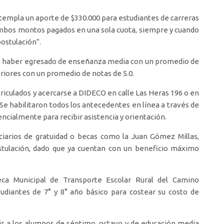
templa un aporte de $330.000 para estudiantes de carreras
 ambos montos pagados en una sola cuota, siempre y cuando
postulación”.
s, haber egresado de enseñanza media con un promedio de
riores con un promedio de notas de 5.0.
riculados y acercarse a DIDECO en calle Las Heras 196 o en
 Se habilitaron todos los antecedentes en línea a través de
ncialmente para recibir asistencia y orientación.
ciarios de gratuidad o becas como la Juan Gómez Millas,
postulación, dado que ya cuentan con un beneficio máximo
eca Municipal de Transporte Escolar Rural del Camino
tudiantes de 7° y 8° año básico para costear su costo de
ir a los alumnos de séptimo, octavo y de educación media