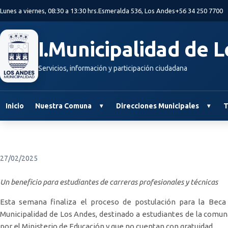
Saltar al contenido principal
Lunes a viernes, 08:30 a 13:30 hrs.
Esmeralda 536, Los Andes
+56 34 250 7700
I.Municipalidad de 
Servicios, información y participación ciudadana
Inicio
Nuestra Comuna
Direcciones Municipales
T
27/02/2025
Un beneficio para estudiantes de carreras profesionales y técnicas
Esta semana finaliza el proceso de postulación para la Beca
Municipalidad de Los Andes, destinado a estudiantes de la comun
por el Ministerio de Educación y que no cuentan con gratuidad.