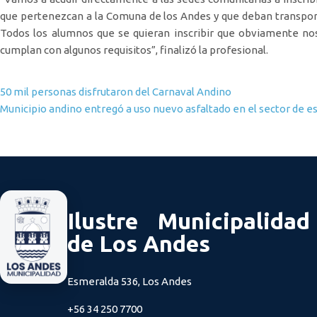
que pertenezcan a la Comuna de los Andes y que deban transpor
Todos los alumnos que se quieran inscribir que obviamente no
cumplan con algunos requisitos”, finalizó la profesional.
Navegación de entradas
50 mil personas disfrutaron del Carnaval Andino
Municipio andino entregó a uso nuevo asfaltado en el sector de 
Ilustre Municipalidad
de Los Andes
Esmeralda 536, Los Andes
+56 34 250 7700