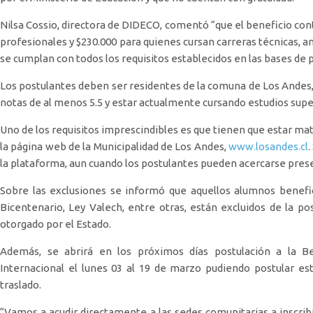
Nilsa Cossio, directora de DIDECO, comentó “que el beneficio con
profesionales y $230.000 para quienes cursan carreras técnicas,
se cumplan con todos los requisitos establecidos en las bases de 
Los postulantes deben ser residentes de la comuna de Los Ande
notas de al menos 5.5 y estar actualmente cursando estudios supe
Uno de los requisitos imprescindibles es que tienen que estar mat
la página web de la Municipalidad de Los Andes,
www.losandes.cl
.
la plataforma, aun cuando los postulantes pueden acercarse prese
Sobre las exclusiones se informó que aquellos alumnos benefi
Bicentenario, Ley Valech, entre otras, están excluidos de la 
otorgado por el Estado.
Además, se abrirá en los próximos días postulación a la B
Internacional el lunes 03 al 19 de marzo pudiendo postular es
traslado.
“Vamos a acudir directamente a las sedes comunitarias a inscrib