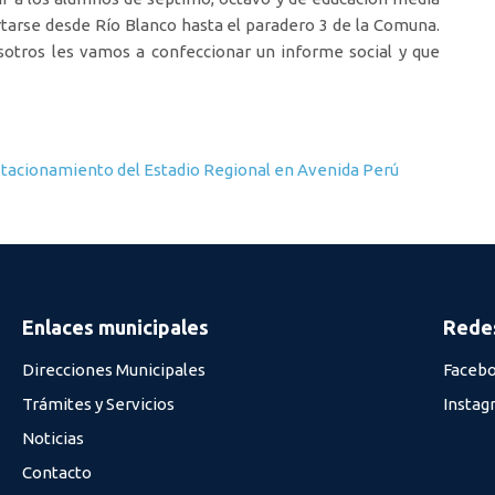
tarse desde Río Blanco hasta el paradero 3 de la Comuna.
sotros les vamos a confeccionar un informe social y que
estacionamiento del Estadio Regional en Avenida Perú
Enlaces municipales
Redes
Direcciones Municipales
Faceb
Trámites y Servicios
Instag
Noticias
Contacto