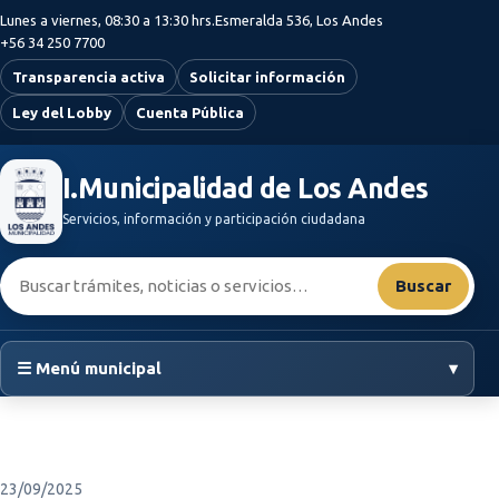
Saltar al contenido principal
Lunes a viernes, 08:30 a 13:30 hrs.
Esmeralda 536, Los Andes
+56 34 250 7700
Transparencia activa
Solicitar información
Ley del Lobby
Cuenta Pública
I.Municipalidad de Los Andes
Servicios, información y participación ciudadana
Buscar:
Buscar
☰ Menú municipal
▾
23/09/2025