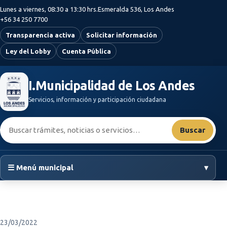
Saltar al contenido principal
Lunes a viernes, 08:30 a 13:30 hrs.
Esmeralda 536, Los Andes
+56 34 250 7700
Transparencia activa
Solicitar información
Ley del Lobby
Cuenta Pública
I.Municipalidad de Los Andes
Servicios, información y participación ciudadana
Buscar:
Buscar
☰ Menú municipal
▾
23/03/2022